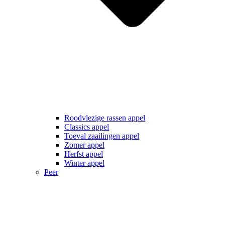
Roodvlezige rassen appel
Classics appel
Toeval zaailingen appel
Zomer appel
Herfst appel
Winter appel
Peer