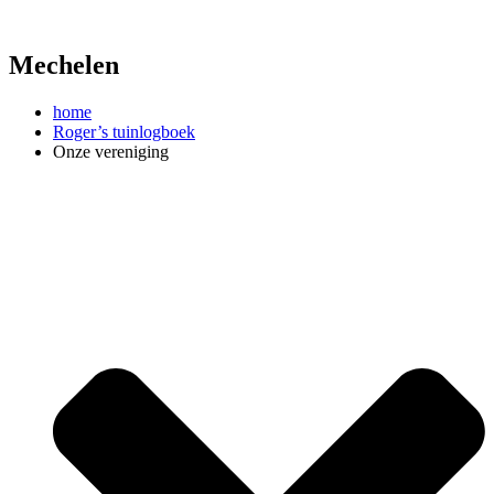
Ga
naar
de
Mechelen
inhoud
home
Roger’s tuinlogboek
Onze vereniging