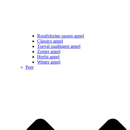
Roodvlezige rassen appel
Classics appel
Toeval zaailingen appel
Zomer appel
Herfst appel
Winter appel
Peer